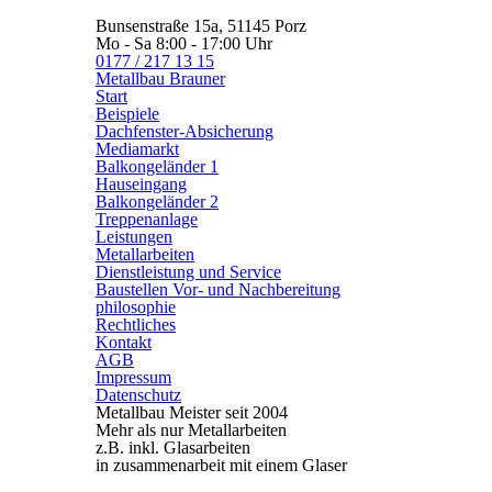
Bunsenstraße 15a, 51145 Porz
Mo - Sa 8:00 - 17:00 Uhr
0177 / 217 13 15
Metallbau
Brauner
Start
Beispiele
Dachfenster-Absicherung
Mediamarkt
Balkongeländer 1
Hauseingang
Balkongeländer 2
Treppenanlage
Leistungen
Metallarbeiten
Dienstleistung und Service
Baustellen Vor- und Nachbereitung
philosophie
Rechtliches
Kontakt
AGB
Impressum
Datenschutz
Metallbau Meister seit 2004
Mehr als nur Metallarbeiten
z.B. inkl. Glasarbeiten
in zusammenarbeit mit einem Glaser