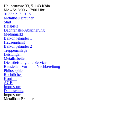
Hauptstrasse 33, 51143 Köln
Mo - Sa 8:00 - 17:00 Uhr
0177 / 217 13 15
Metallbau
Brauner
Start
Beispiele
Dachfenster-Absicherung
Mediamarkt
Balkongeländer 1
Hauseingang
Balkongeländer 2
Treppenanlage
Leistungen
Metallarbeiten
Dienstleistung und Service
Baustellen Vor- und Nachbereitung
Philosophie
Rechtliches
Kontakt
AGB
Impressum
Datenschutz
Impressum
Metallbau Brauner