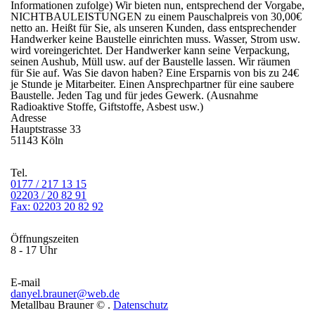
Informationen zufolge) Wir bieten nun, entsprechend der Vorgabe,
NICHTBAULEISTUNGEN zu einem Pauschalpreis von 30,00€
netto an. Heißt für Sie, als unseren Kunden, dass entsprechender
Handwerker keine Baustelle einrichten muss. Wasser, Strom usw.
wird voreingerichtet. Der Handwerker kann seine Verpackung,
seinen Aushub, Müll usw. auf der Baustelle lassen. Wir räumen
für Sie auf. Was Sie davon haben? Eine Ersparnis von bis zu 24€
je Stunde je Mitarbeiter. Einen Ansprechpartner für eine saubere
Baustelle. Jeden Tag und für jedes Gewerk. (Ausnahme
Radioaktive Stoffe, Giftstoffe, Asbest usw.)
Adresse
Hauptstrasse 33
51143 Köln
Tel.
0177 / 217 13 15
02203 / 20 82 91
Fax: 02203 20 82 92
Öffnungszeiten
8 - 17 Uhr
E-mail
danyel.brauner@web.de
Metallbau Brauner ©
.
Datenschutz