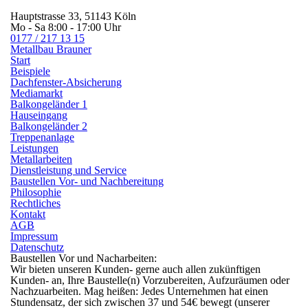
Hauptstrasse 33, 51143 Köln
Mo - Sa 8:00 - 17:00 Uhr
0177 / 217 13 15
Metallbau
Brauner
Start
Beispiele
Dachfenster-Absicherung
Mediamarkt
Balkongeländer 1
Hauseingang
Balkongeländer 2
Treppenanlage
Leistungen
Metallarbeiten
Dienstleistung und Service
Baustellen Vor- und Nachbereitung
Philosophie
Rechtliches
Kontakt
AGB
Impressum
Datenschutz
Baustellen Vor und Nacharbeiten:
Wir bieten unseren Kunden- gerne auch allen zukünftigen
Kunden- an, Ihre Baustelle(n) Vorzubereiten, Aufzuräumen oder
Nachzuarbeiten. Mag heißen: Jedes Unternehmen hat einen
Stundensatz, der sich zwischen 37 und 54€ bewegt (unserer